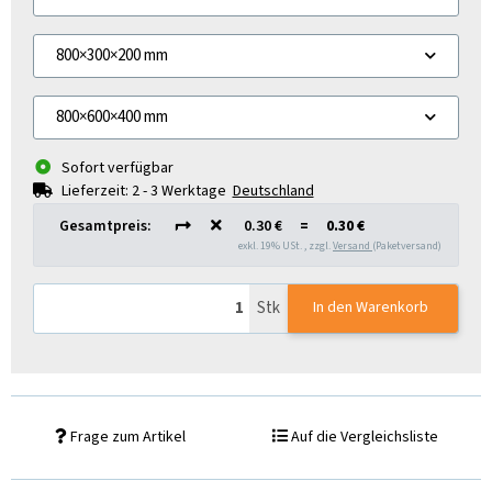
Bedarf erstellen wir Ihnen gerne ein individuelles Angebot.
800×300×200 mm
800×600×400 mm
Sofort verfügbar
Lieferzeit:
2 - 3 Werktage
Deutschland
Gesamtpreis:
0.30 €
=
0.30 €
exkl. 19% USt. , zzgl.
Versand
(Paketversand)
Stk
In den Warenkorb
Frage zum Artikel
Auf die Vergleichsliste