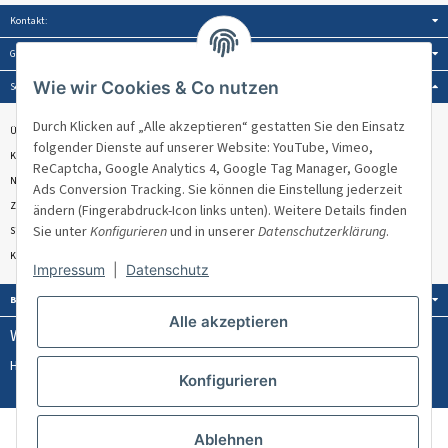
Kontakt:
Gesetzliche Informationen:
Wie wir Cookies & Co nutzen
Service:
Durch Klicken auf „Alle akzeptieren“ gestatten Sie den Einsatz
Über Venandi
folgender Dienste auf unserer Website: YouTube, Vimeo,
Kontakt & Beratung
ReCaptcha, Google Analytics 4, Google Tag Manager, Google
Newsletter
Ads Conversion Tracking. Sie können die Einstellung jederzeit
Zahlungsmöglichkeiten
ändern (Fingerabdruck-Icon links unten). Weitere Details finden
Sie unter
Konfigurieren
und in unserer
Datenschutzerklärung
.
Sitemap
Kundenbewertungen ★★★★★
Impressum
|
Datenschutz
Bezahlung:
Alle akzeptieren
Wissen & Ratgeber:
Hülsenlose Stretchfolie
PPWR
Konfigurieren
Welches Umreifungsband für welches Palettengewicht?
AGB
Impressum
Datenschutz
Ablehnen