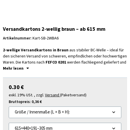
Versandkartons 2-wellig braun – ab 615 mm
Artikelnummer:
Kart-SB-2WBA6
2-wellige Versandkartons in Braun
aus stabiler BC-Welle – ideal für
den sicheren Versand von schweren, empfindlichen oder hochwertigen
Waren. Die Kartons nach
FEFCO 0201
werden flachliegend geliefert und
sind in vielen praxisgerechten Größen erhältlich.
Mehr lesen
Stabile 2-wellige Qualität
für Versand, Lager und Industrie
Braune BC-Welle
mit hoher Belastbarkeit
0.30 €
Viele Größen wählbar
– passend für unterschiedliche
exkl. 19% USt. , zzgl.
Versand
(Paketversand)
Versandgüter
Flachliegende Lieferung
für platzsparende Lagerung
Bruttopreis:
0,36 €
Recyclingfähig
und vielseitig einsetzbar
Größe / Innenmaße (L × B × H):
Wählen Sie einfach das passende Innenmaß und die gewünschte
Verpackungseinheit aus. Für größere Mengen oder regelmäßigen
615×440×191–305 mm