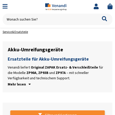
Service & Ersatzteile
Akku-Umreifungsgeräte
Ersatzteile für Akku-Umreifungsgeräte
Di
fü
Venandi liefert
Original ZAPAK Ersatz- & Verschleißteile
für
AU
die Modelle
ZP90A
,
ZP93B
und
ZP97A
– mit schneller
Verfügbarkeit und technischem Support.
Mehr lesen