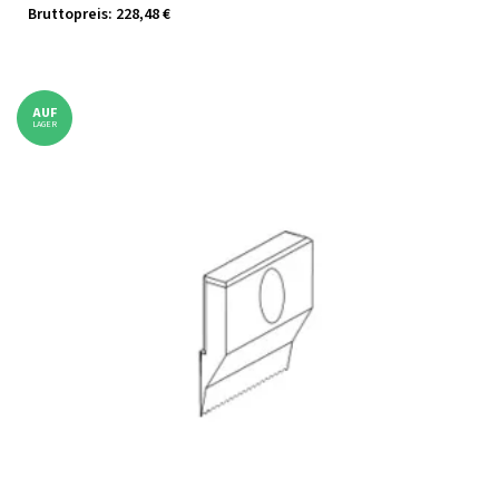
Bruttopreis: 228,48 €
AUF
LAGER