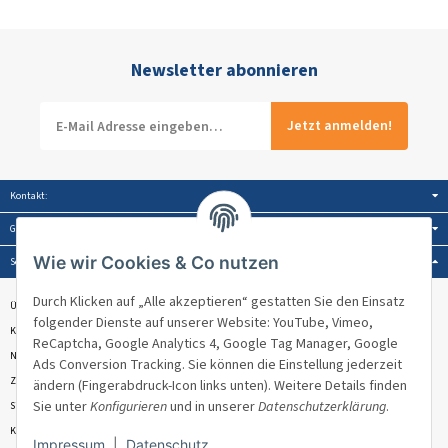
Newsletter abonnieren
Jetzt anmelden!
Kontakt:
Gesetzliche Informationen:
Wie wir Cookies & Co nutzen
Service:
Durch Klicken auf „Alle akzeptieren“ gestatten Sie den Einsatz
Über Venandi
folgender Dienste auf unserer Website: YouTube, Vimeo,
Kontakt & Beratung
ReCaptcha, Google Analytics 4, Google Tag Manager, Google
Newsletter
Ads Conversion Tracking. Sie können die Einstellung jederzeit
Zahlungsmöglichkeiten
ändern (Fingerabdruck-Icon links unten). Weitere Details finden
Sie unter
Konfigurieren
und in unserer
Datenschutzerklärung
.
Sitemap
Kundenbewertungen ★★★★★
Impressum
|
Datenschutz