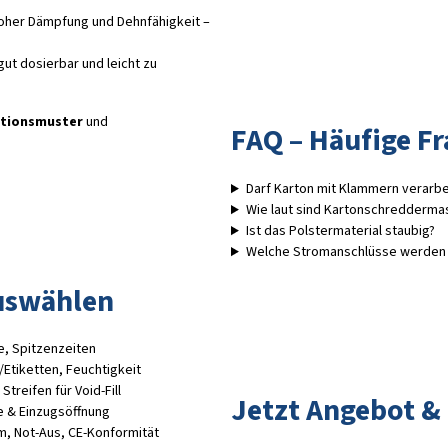
hoher Dämpfung und Dehnfähigkeit –
gut dosierbar und leicht zu
ationsmuster
und
FAQ – Häufige F
Darf Karton mit Klammern verarb
Wie laut sind Kartonschredderma
Ist das Polstermaterial staubig?
Welche Stromanschlüsse werden 
uswählen
e, Spitzenzeiten
Etiketten, Feuchtigkeit
treifen für Void-Fill
Jetzt Angebot & 
 & Einzugsöffnung
 Not-Aus, CE-Konformität