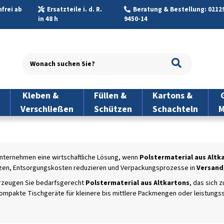
frei ab
Ersatzteile i. d. R.
Beratung & Bestellung: 02129
in 48 h
9450-14
Kleben &
Füllen &
Kartons &
G
Verschließen
Schützen
Schachteln
M
 Unternehmen eine wirtschaftliche Lösung, wenn
Polstermaterial aus Altk
tzen, Entsorgungskosten reduzieren und Verpackungsprozesse in
Versand
zeugen Sie bedarfsgerecht
Polstermaterial aus Altkartons
, das sich 
mpakte Tischgeräte für kleinere bis mittlere Packmengen oder leistungss