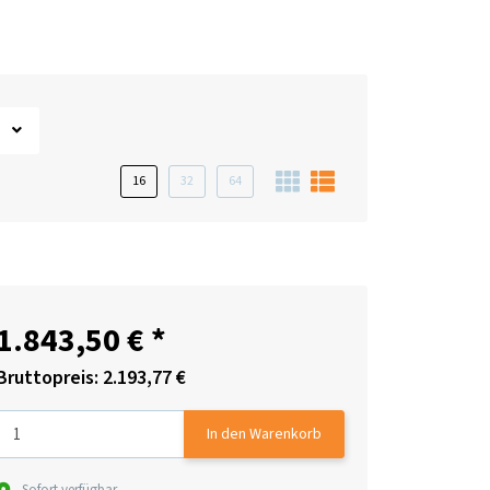
16
32
64
1.843,50 €
*
Bruttopreis: 2.193,77 €
In den Warenkorb