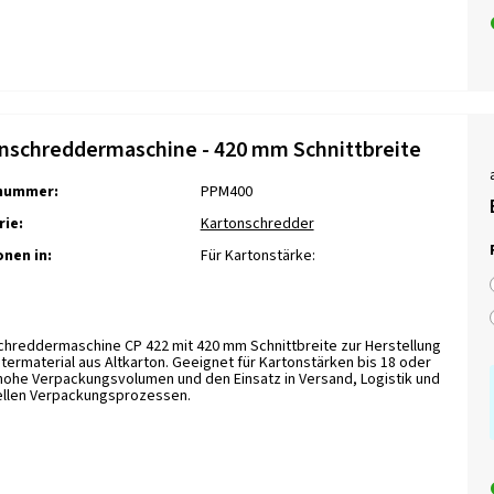
nschreddermaschine - 420 mm Schnittbreite
lnummer:
PPM400
ie:
Kartonschredder
onen in:
Für Kartonstärke:
chreddermaschine CP 422 mit 420 mm Schnittbreite zur Herstellung
termaterial aus Altkarton. Geeignet für Kartonstärken bis 18 oder
hohe Verpackungsvolumen und den Einsatz in Versand, Logistik und
iellen Verpackungsprozessen.