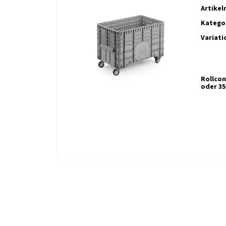
Artike
Kategor
Variati
Rollcon
oder 35