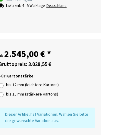
Sofort verfügbar
Lieferzeit:
4 - 5 Werktage
Deutschland
2.545,00 €
*
ab
Bruttopreis: 3.028,55 €
Für Kartonstärke:
bis 12 mm (leichtere Kartons)
bis 15 mm (stärkere Kartons)
x
Dieser Artikel hat Variationen. Wählen Sie bitte
die gewünschte Variation aus.