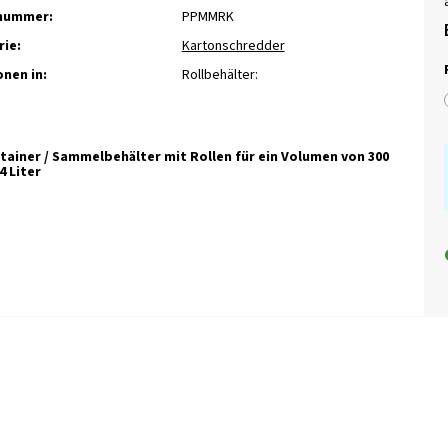
lnummer:
PPMMRK
ie:
Kartonschredder
onen in:
Rollbehälter:
tainer / Sammelbehälter mit Rollen für ein Volumen von 300
4 Liter