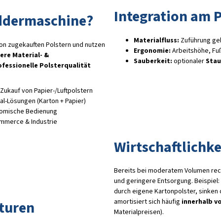
Integration am 
ddermaschine?
Materialfluss:
Zuführung geb
n zugekauften Polstern und nutzen
Ergonomie:
Arbeitshöhe, Fuß
ere Material- &
Sauberkeit:
optionaler
Stau
ofessionelle Polsterqualität
ukauf von Papier-/Luftpolstern
al-Lösungen (Karton + Papier)
nomische Bedienung
mmerce & Industrie
Wirtschaftlichke
Bereits bei moderatem Volumen rech
und geringere Entsorgung. Beispiel: Ersetzen Sie 2 Paletten zugekauftes Füllmaterial/Monat
durch eigene Kartonpolster, sinken die laufenden Kosten deutlich – die Maschine
amortisiert sich häufig
innerhalb v
turen
Materialpreisen).