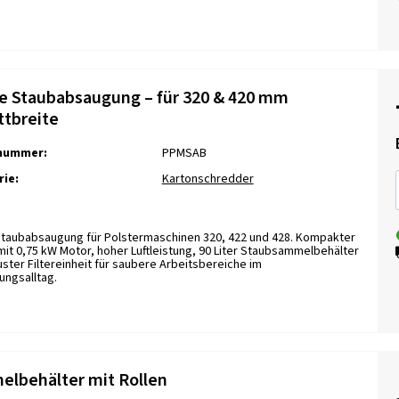
e Staubabsaugung – für 320 & 420 mm
ttbreite
lnummer:
PPMSAB
ie:
Kartonschredder
Staubabsaugung für Polstermaschinen 320, 422 und 428. Kompakter
it 0,75 kW Motor, hoher Luftleistung, 90 Liter Staubsammelbehälter
ster Filtereinheit für saubere Arbeitsbereiche im
ungsalltag.
lbehälter mit Rollen