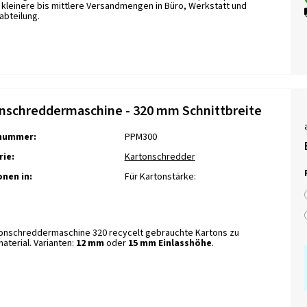
r kleinere bis mittlere Versandmengen in Büro, Werkstatt und
abteilung.
nschreddermaschine - 320 mm Schnittbreite
lnummer:
PPM300
ie:
Kartonschredder
onen in:
Für Kartonstärke:
tonschreddermaschine 320 recycelt gebrauchte Kartons zu
aterial. Varianten:
12 mm
oder
15 mm Einlasshöhe
.