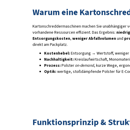
Warum eine Kartonschre
Kartonschreddermaschinen machen Sie unabhängiger vo
vorhandene Ressourcen effizient. Das Ergebnis:
niedrig
Entsorgungskosten
,
weniger Abfallvolumen
und
pr
direkt am Packplatz.
Kostenhebel:
Entsorgung → Wertstoff, weniger Z
Nachhaltigkeit:
Kreislaufwirtschaft, Monomateri
Prozess:
Polster
on-demand
, kurze Wege, ergo
Optik:
wertige, stoßdämpfende Polster für E-Co
Funktionsprinzip & Struk