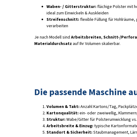
Waben- / Gitterstruktur:
flächige Polster mit 
ideal zum Einwickeln & Auskleiden
Streifenschnitt:
flexible Füllung für Hohlräume, 
verarbeiten
Je nach Modell sind
Arbeitsbreiten
,
Schnitt-/Perfor
Materialdurchsatz
auf Ihr Volumen skalierbar.
Die passende Maschine a
Volumen & Takt:
Anzahl Kartons/Tag, Packplätz
Kartonqualität:
ein- oder zweiwellig, Klammern/
Struktur:
Wabe/Gitter für Polsterumwicklung vs. S
Arbeitsbreite & Einzug:
typische Kartonformate
Standort & Sicherheit:
Staubmanagement, Lärm,