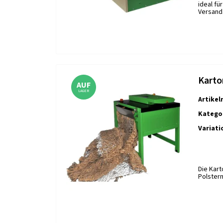
ideal fü
Versand
Karto
AUF
LAGER
Artike
Kategor
Variati
Die Kar
Polsterm