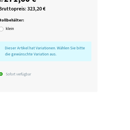
ab
Bruttopreis: 323,20 €
Rollbehälter:
klein
x
Dieser Artikel hat Variationen. Wählen Sie bitte
die gewünschte Variation aus.
Sofort verfügbar