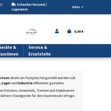
 /
Schneller Versand /
Infos
Lagerware
0,00 €
eräte &
Service &
aschinen
Ersatzteile
Kartonsc
artons
direkt am Packplatz hergestellt werden soll.
,
Lager
und
Industrie
effizienter gestalten.
zum Polstern, Umwickeln, Trennen und Stabilisieren
Kartonschredder
tärkere Standgeräte für den Dauereinsatz infrage.
Schutzmatte einges