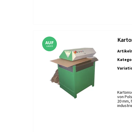
Karto
AUF
LAGER
Artike
Kategor
Variati
Kartons
von Pols
20 mm, 
industr