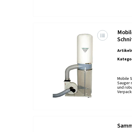
Mobil
Schni
Artike
Kategor
Mobile 
Sauger m
und robu
Verpack
Samme