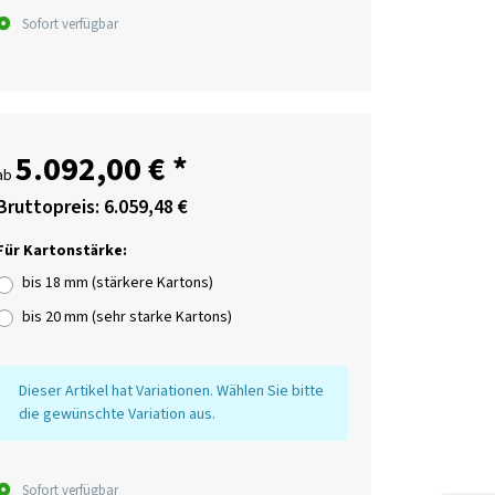
Sofort verfügbar
5.092,00 €
*
ab
Bruttopreis: 6.059,48 €
Für Kartonstärke:
bis 18 mm (stärkere Kartons)
bis 20 mm (sehr starke Kartons)
x
Dieser Artikel hat Variationen. Wählen Sie bitte
die gewünschte Variation aus.
Sofort verfügbar