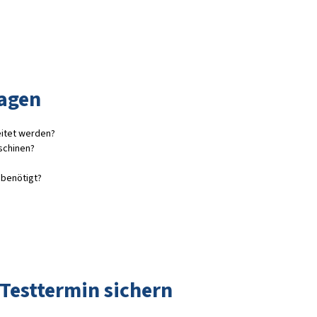
ragen
eitet werden?
schinen?
benötigt?
Testtermin sichern