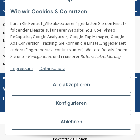
Gesetzliche Informationen:
Wie wir Cookies & Co nutzen
Service:
Durch Klicken auf „Alle akzeptieren“ gestatten Sie den Einsatz
Über Venandi
folgender Dienste auf unserer Website: YouTube, Vimeo,
Kontakt & Beratung
ReCaptcha, Google Analytics 4, Google Tag Manager, Google
Newsletter
Ads Conversion Tracking. Sie können die Einstellung jederzeit
Zahlungsmöglichkeiten
ändern (Fingerabdruck-Icon links unten). Weitere Details finden
Sie unter
Konfigurieren
und in unserer
Datenschutzerklärung
.
Sitemap
Kundenbewertungen ★★★★★
Impressum
|
Datenschutz
Bezahlung:
Alle akzeptieren
Wissen & Ratgeber:
Hülsenlose Stretchfolie
PPWR
Konfigurieren
Welches Umreifungsband für welches Palettengewicht?
AGB
Impressum
Datenschutz
Ablehnen
* Alle Preise zzgl. gesetzlicher USt., zzgl.
Versand
Powered by
JTL-Shop