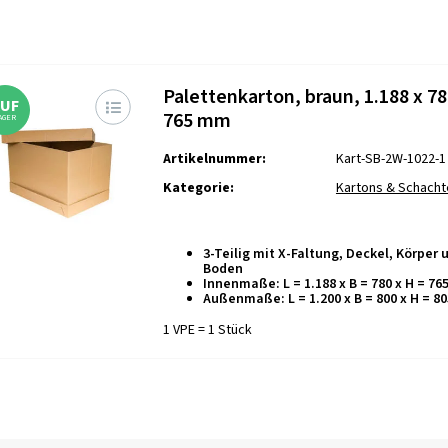
Palettenkarton, braun, 1.188 x 78
AUF
765 mm
AGER
Artikelnummer:
Kart-SB-2W-1022-1
Kategorie:
Kartons & Schacht
3-Teilig mit X-Faltung, Deckel, Körper 
Boden
Innenmaße: L = 1.188 x B = 780 x H = 7
Außenmaße: L = 1.200 x B = 800 x H = 
1 VPE = 1 Stück