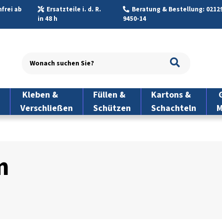
frei ab
Ersatzteile i. d. R.
Beratung & Bestellung: 02129
in 48 h
9450-14
Kleben &
Füllen &
Kartons &
G
Verschließen
Schützen
Schachteln
M
m