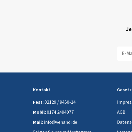
Je
Kontakt:
Gesetz
Fest:
02129 / 9450-14
Impre
Mobil:
0174 2494077
AGB
Mail:
info@venandi.de
Datens