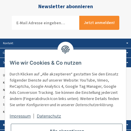
Newsletter abonnieren
Jetzt anmelden!
Kontakt:
Gesetzliche Informationen:
Wie wir Cookies & Co nutzen
Service:
Durch Klicken auf „Alle akzeptieren“ gestatten Sie den Einsatz
Über Venandi
folgender Dienste auf unserer Website: YouTube, Vimeo,
Kontakt & Beratung
ReCaptcha, Google Analytics 4, Google Tag Manager, Google
Newsletter
Ads Conversion Tracking. Sie können die Einstellung jederzeit
Zahlungsmöglichkeiten
ändern (Fingerabdruck-Icon links unten). Weitere Details finden
Sie unter
Konfigurieren
und in unserer
Datenschutzerklärung
.
Sitemap
Kundenbewertungen ★★★★★
Impressum
|
Datenschutz
Bezahlung: