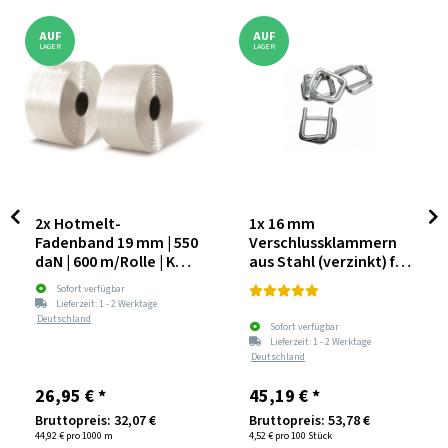
AUF
AUF
LAGER
LAGER
2x
Hotmelt-
1x
16 mm
Fadenband 19 mm | 550
Verschlussklammern
daN | 600 m/Rolle | Kern
aus Stahl (verzinkt) für
76 mm
HotMelt-Fadenband
Sofort verfügbar
Lieferzeit:
1 - 2 Werktage
Deutschland
Sofort verfügbar
Lieferzeit:
1 - 2 Werktage
Deutschland
26,95 €
*
45,19 €
*
Bruttopreis: 32,07 €
Bruttopreis: 53,78 €
44,92 € pro 1000 m
4,52 € pro 100 Stück