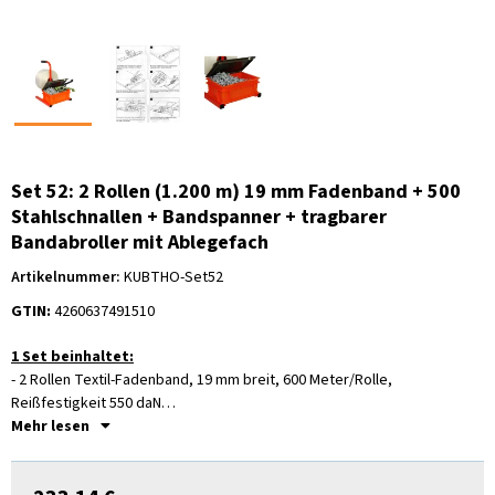
Set 52: 2 Rollen (1.200 m) 19 mm Fadenband + 500
Stahlschnallen + Bandspanner + tragbarer
Bandabroller mit Ablegefach
Artikelnummer:
KUBTHO-Set52
GTIN:
4260637491510
1 Set beinhaltet:
- 2 Rollen Textil-Fadenband, 19 mm breit, 600 Meter/Rolle,
Reißfestigkeit 550 daN
- 500 Stahlschnallen / Verschlußschnallen, 19 mm
Mehr lesen
- 1 manueller einhebel Bandspanner mit Abtrennfunktion
- 1 tragbarer Bandabroller mit Ablagefach