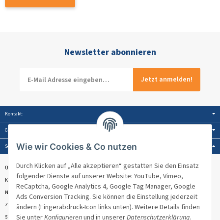
Newsletter abonnieren
Jetzt anmelden!
Kontakt:
Gesetzliche Informationen:
Wie wir Cookies & Co nutzen
Service:
Durch Klicken auf „Alle akzeptieren“ gestatten Sie den Einsatz
Über Venandi
folgender Dienste auf unserer Website: YouTube, Vimeo,
Kontakt & Beratung
ReCaptcha, Google Analytics 4, Google Tag Manager, Google
Newsletter
Ads Conversion Tracking. Sie können die Einstellung jederzeit
Zahlungsmöglichkeiten
ändern (Fingerabdruck-Icon links unten). Weitere Details finden
Sie unter
Konfigurieren
und in unserer
Datenschutzerklärung
.
Sitemap