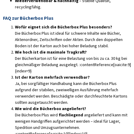
Wiederverwendbar & nachhaltig
– stabile Qualität,
recyclingfähig.
FAQ zur Bücherbox Plus
Wofür eignet sich die Bücherbox Plus besonders?
Die Bücherbox Plus ist ideal für schwere Inhalte wie Bücher,
Aktenordner, Zeitschriften oder Akten. Durch den doppelten
Boden ist der Karton auch bei hoher Beladung stabil.
Wie hoch ist die maximale Tragkraft?
Der Bücherkarton ist für eine Belastung von bis zu ca. 30 kg bei
gleichmäßiger Beladung ausgelegt. :contentReference[oaicite:9]
{index=9}
Ist der Karton mehrfach verwendbar?
Ja, bei sorgfältiger Handhabung kann die Bücherbox Plus
aufgrund der stabilen, zweiwelligen Ausführung mehrfach
verwendet werden. Beschädigte oder durchfeuchtete Kartons
sollten ausgetauscht werden.
Wie wird die Bücherbox angeliefert?
Die Bücherbox Plus wird
flachliegend
angeliefert und kann mit
wenigen Handgriffen aufgerichtet werden – ideal für Lager,
Spedition und Umzugsunternehmen.
:contentReference[oaicite:10]{index=10}