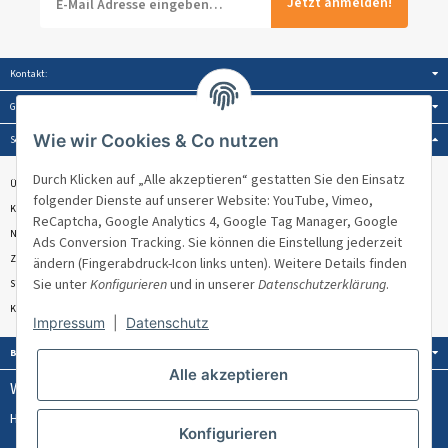
Jetzt anmelden!
Kontakt:
Gesetzliche Informationen:
Wie wir Cookies & Co nutzen
Service:
Durch Klicken auf „Alle akzeptieren“ gestatten Sie den Einsatz
Über Venandi
folgender Dienste auf unserer Website: YouTube, Vimeo,
Kontakt & Beratung
ReCaptcha, Google Analytics 4, Google Tag Manager, Google
Newsletter
Ads Conversion Tracking. Sie können die Einstellung jederzeit
Zahlungsmöglichkeiten
ändern (Fingerabdruck-Icon links unten). Weitere Details finden
Sie unter
Konfigurieren
und in unserer
Datenschutzerklärung
.
Sitemap
Kundenbewertungen ★★★★★
Impressum
|
Datenschutz
Bezahlung:
Alle akzeptieren
Wissen & Ratgeber:
Hülsenlose Stretchfolie
PPWR
Konfigurieren
Welches Umreifungsband für welches Palettengewicht?