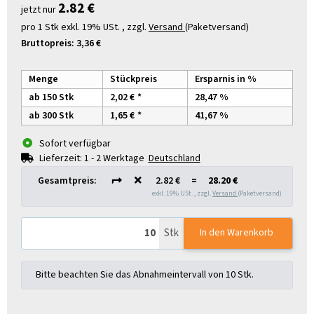
2.82 €
jetzt nur
pro 1 Stk
exkl. 19% USt. , zzgl.
Versand
(Paketversand)
Bruttopreis:
3,36 €
Menge
Stückpreis
Ersparnis in %
ab 150 Stk
2,02 €
*
28,47 %
ab 300 Stk
1,65 €
*
41,67 %
Sofort verfügbar
Lieferzeit:
1 - 2 Werktage
Deutschland
Gesamtpreis:
2.82 €
=
28.20 €
exkl. 19% USt. , zzgl.
Versand
(Paketversand)
Stk
In den Warenkorb
x
Bitte beachten Sie das Abnahmeintervall von 10 Stk.