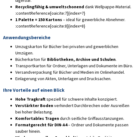
lagerbar.
Recyclingfähig & umweltschonend
dank Wellpappe-Material.
:contentReference[oaicite:7]{index=7}
1 Palette = 150 Kartons
– ideal für gewerbliche Abnehmer.
:contentReference[oaicite:8]{index=8}
Anwendungsbereiche
Umzugskarton für Bücher bei privaten und gewerblichen
Umzügen.
Bücherkarton für
Bibliotheken, Archive und Schulen
.
Transportkarton für Ordner, Unterlagen und Dokumente im Büro.
Versandverpackung für Bücher und Medien im Onlinehandel.
Einlagerung von Akten, Unterlagen und Drucksachen.
Ihre Vorteile auf einen Blick
Hohe Tragkraft
speziell für schwere Inhalte konzipiert.
Verstärkter Boden
verhindert Durchbrechen oder Ausreißen
bei hoher Belastung.
Komfortables Tragen
durch seitliche Griffausstanzungen.
Formatgerecht für DIN-A4
– Ordner und Dokumente passen
sauber hinein.