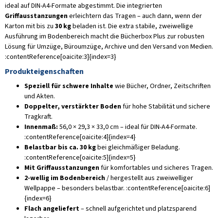
ideal auf DIN-A4-Formate abgestimmt. Die integrierten
Griffausstanzungen
erleichtern das Tragen – auch dann, wenn der
Karton mit bis zu
30 kg
beladen ist. Die extra stabile, zweiwellige
Ausführung im Bodenbereich macht die Bücherbox Plus zur robusten
Lösung für Umzüge, Büroumzüge, Archive und den Versand von Medien.
:contentReference[oaicite:3]{index=3}
Produkteigenschaften
Speziell für schwere Inhalte
wie Bücher, Ordner, Zeitschriften
und Akten.
Doppelter, verstärkter Boden
für hohe Stabilität und sichere
Tragkraft.
Innenmaß:
56,0 × 29,3 × 33,0 cm – ideal für DIN-A4-Formate.
:contentReference[oaicite:4]{index=4}
Belastbar bis ca. 30 kg
bei gleichmäßiger Beladung.
:contentReference[oaicite:5]{index=5}
Mit Griffausstanzungen
für komfortables und sicheres Tragen.
2-wellig im Bodenbereich
/ hergestellt aus zweiwelliger
Wellpappe – besonders belastbar. :contentReference[oaicite:6]
{index=6}
Flach angeliefert
– schnell aufgerichtet und platzsparend