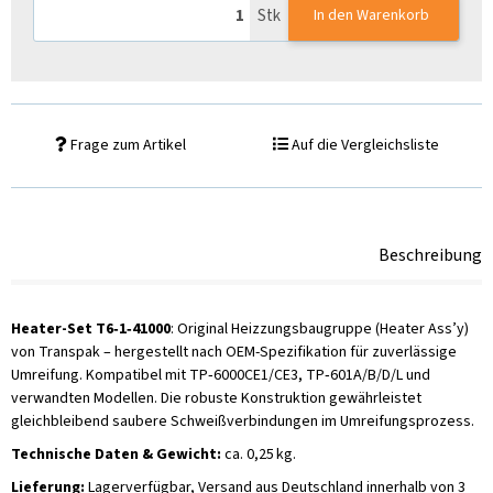
Stk
In den Warenkorb
Frage zum Artikel
Auf die Vergleichsliste
Beschreibung
Heater-Set T6‑1‑41000
: Original Heizzungsbaugruppe (Heater Ass’y)
von Transpak – hergestellt nach OEM-Spezifikation für zuverlässige
Umreifung. Kompatibel mit TP‑6000CE1/CE3, TP‑601A/B/D/L und
verwandten Modellen. Die robuste Konstruktion gewährleistet
gleichbleibend saubere Schweißverbindungen im Umreifungsprozess.
Technische Daten & Gewicht:
ca. 0,25 kg.
Lieferung:
Lagerverfügbar, Versand aus Deutschland innerhalb von 3