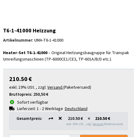
T6-1-41000 Heizzung
Artikelnummer:
UMA-T6-1-41000
Heater-Set T6‑1‑41000
– Original Heitzungsbaugruppe für Transpak
Umreifungsmaschinen (TP‑6000CE1/CE3, TP‑601A/B/D etc.).
210.50 €
exkl. 19% USt. , zzgl.
Versand
(Paketversand)
Bruttopreis:
250,50 €
Sofort verfügbar
Lieferzeit:
1 - 2 Werktage
Deutschland
Gesamtpreis:
210.50 €
=
210.50 €
exkl. 19% USt. , zzgl.
Versand
(Paketversand)