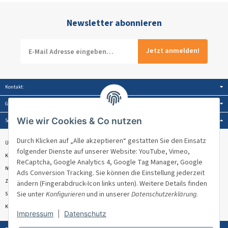
Newsletter abonnieren
Jetzt anmelden!
Kontakt:
Gesetzliche Informationen:
Wie wir Cookies & Co nutzen
Service:
Durch Klicken auf „Alle akzeptieren“ gestatten Sie den Einsatz
Über Venandi
folgender Dienste auf unserer Website: YouTube, Vimeo,
Kontakt & Beratung
ReCaptcha, Google Analytics 4, Google Tag Manager, Google
Newsletter
Ads Conversion Tracking. Sie können die Einstellung jederzeit
Zahlungsmöglichkeiten
ändern (Fingerabdruck-Icon links unten). Weitere Details finden
Sie unter
Konfigurieren
und in unserer
Datenschutzerklärung
.
Sitemap
Kundenbewertungen ★★★★★
Impressum
|
Datenschutz