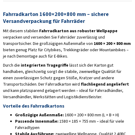
Fahrradkarton 1600×200×800 mm – sichere
Versandverpackung für Fahrräder
Mit diesem stabilen
Fahrradkarton aus robuster Wellpappe
verpacken und versenden Sie Fahrräder zuverlässig und
transportsicher. Die großzügigen Außenmaße von
1600 × 200 × 800 mm
bieten genug Platz für Citybikes, Trekkingräder oder Mountainbikes –
je nach Demontage auch für E-Bikes.
Durch die
integrierten Tragegriffe
lässt sich der Karton gut
handhaben, gleichzeitig sorgt die stabile, zweiwellige Qualität für
einen zuverlässigen Schutz gegen Stöße, Kratzer und andere
Transportschäden. Der Fahrradkarton wird
flachliegend angeliefert
und kann platzsparend gelagert werden – ideal für Fahrradhändler,
Versandhändler, Werkstätten und Logistikdienstleister.
Vorteile des Fahrradkartons
Großzügige Außenmaße:
1600 × 200 × 800 mm (L × B × H)
Passende Innenmaße:
1580 × 185 × 755 mm – ideal für viele
Fahrradtypen
Stabile Ausführung:
zweiwellige Wellpappe, Qualität 2.40BC