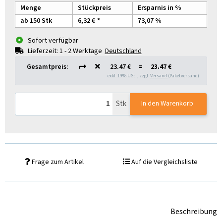
Menge
Stückpreis
Ersparnis in %
ab 150 Stk
6,32 €
*
73,07 %
Sofort verfügbar
Lieferzeit:
1 - 2 Werktage
Deutschland
Gesamtpreis:
23.47 €
=
23.47 €
exkl. 19% USt. , zzgl.
Versand
(Paketversand)
Stk
In den Warenkorb
Frage zum Artikel
Auf die Vergleichsliste
Beschreibung