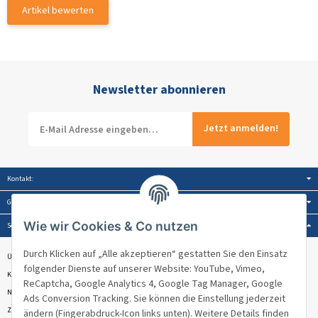
Artikel bewerten
Newsletter abonnieren
Jetzt anmelden!
Kontakt:
Gesetzliche Informationen:
Wie wir Cookies & Co nutzen
Service:
Durch Klicken auf „Alle akzeptieren“ gestatten Sie den Einsatz
Über Venandi
folgender Dienste auf unserer Website: YouTube, Vimeo,
Kontakt & Beratung
ReCaptcha, Google Analytics 4, Google Tag Manager, Google
Newsletter
Ads Conversion Tracking. Sie können die Einstellung jederzeit
Zahlungsmöglichkeiten
ändern (Fingerabdruck-Icon links unten). Weitere Details finden