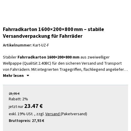
Fahrradkarton 1600×200×800 mm – stabile
Versandverpackung für Fahrräder
Artikelnummer:
Kart-UZ-F
Stabiler
Fahrradkarton 1600×200×800 mm
aus zweiwelliger
Wellpappe (Qualität 2.40BC) für den sicheren Versand und Transport
von Fahrrädern. Mit integrierten Tragegriffen, flachliegend angeliefert,
stapelbar und ideal für Fahrradversand, Werkstatt, Handel und
Mehr lesen
Spedition.
23,95 €
Rabatt:
2%
23.47 €
jetzt nur
exkl. 19% USt. , zzgl.
Versand
(Paketversand)
Bruttopreis:
27,93 €