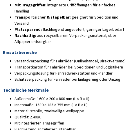
Mit Tragegriffen:
integrierte Grifföffnungen für einfaches
Handling
Transportsicher & stapelbar:
geeignet für Spedition und
Versand
Platzsparend:
flachliegend angeliefert, geringer Lagerbedarf
Nachhaltig:
aus recycelbarem Verpackungsmaterial, über
Altpapier entsorgbar
Einsatzbereiche
Versandverpackung für Fahrräder (Onlinehandel, Direktversand)
Transportkarton für Fahrräder bei Speditionen und Logistikern
Verpackungslösung für Fahrradwerkstätten und -händler
Schutzverpackung für Fahrräder bei Einlagerung oder Umzug
Technische Merkmale
Außenmaße: 1600 × 200 × 800 mm (L × B × H)
Innenmaße: 1580 × 185 × 755 mm (L × B × H)
Material: stabile, zweiwellige Wellpappe
Qualität: 2.40BC
Mit integrierten Tragegriffen
Flachliegend angeliefert, stapelbar