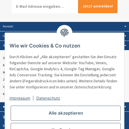
Jetzt anmelden!
Kontakt:
Gesetzliche Informationen:
Wie wir Cookies & Co nutzen
Service:
Durch Klicken auf „Alle akzeptieren“ gestatten Sie den Einsatz
Über Venandi
folgender Dienste auf unserer Website: YouTube, Vimeo,
Kontakt & Beratung
ReCaptcha, Google Analytics 4, Google Tag Manager, Google
Newsletter
Ads Conversion Tracking. Sie können die Einstellung jederzeit
Zahlungsmöglichkeiten
ändern (Fingerabdruck-Icon links unten). Weitere Details finden
Sie unter
Konfigurieren
und in unserer
Datenschutzerklärung
.
Sitemap
Kundenbewertungen ★★★★★
Impressum
|
Datenschutz
Bezahlung:
Alle akzeptieren
Wissen & Ratgeber:
Hülsenlose Stretchfolie
PPWR