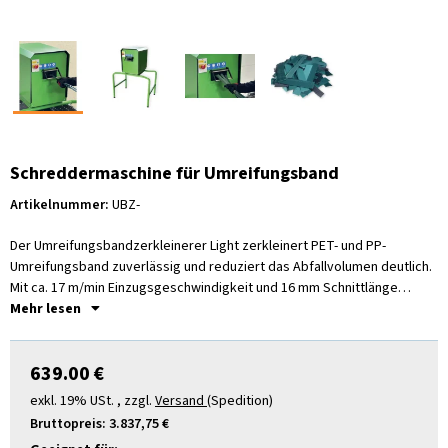
Schreddermaschine für Umreifungsband
Artikelnummer:
UBZ-
Der Umreifungsbandzerkleinerer Light zerkleinert PET- und PP-
Umreifungsband zuverlässig und reduziert das Abfallvolumen deutlich.
Mit ca. 17 m/min Einzugsgeschwindigkeit und 16 mm Schnittlänge
eignet sich die Maschine für mehr Ordnung, Sicherheit und eine
Mehr lesen
einfachere Entsorgung im laufenden Betrieb.
639.00 €
exkl. 19% USt. , zzgl.
Versand
(Spedition)
Bruttopreis:
3.837,75 €