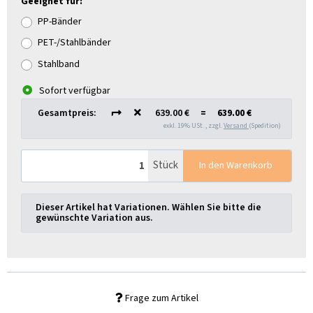
Geeignet für:
PP-Bänder
PET-/Stahlbänder
Stahlband
Sofort verfügbar
Gesamtpreis:
639.00 €
=
639.00 €
exkl. 19% USt. , zzgl.
Versand
(Spedition)
Stück
In den Warenkorb
x
Dieser Artikel hat Variationen. Wählen Sie bitte die
gewünschte Variation aus.
Frage zum Artikel