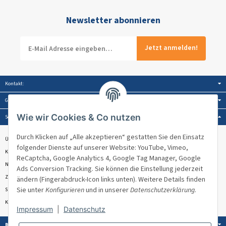
Newsletter abonnieren
Jetzt anmelden!
Kontakt:
Gesetzliche Informationen:
Wie wir Cookies & Co nutzen
Service:
Durch Klicken auf „Alle akzeptieren“ gestatten Sie den Einsatz
Über Venandi
folgender Dienste auf unserer Website: YouTube, Vimeo,
Kontakt & Beratung
ReCaptcha, Google Analytics 4, Google Tag Manager, Google
Newsletter
Ads Conversion Tracking. Sie können die Einstellung jederzeit
Zahlungsmöglichkeiten
ändern (Fingerabdruck-Icon links unten). Weitere Details finden
Sie unter
Konfigurieren
und in unserer
Datenschutzerklärung
.
Sitemap
Kundenbewertungen ★★★★★
Impressum
|
Datenschutz
Bezahlung: