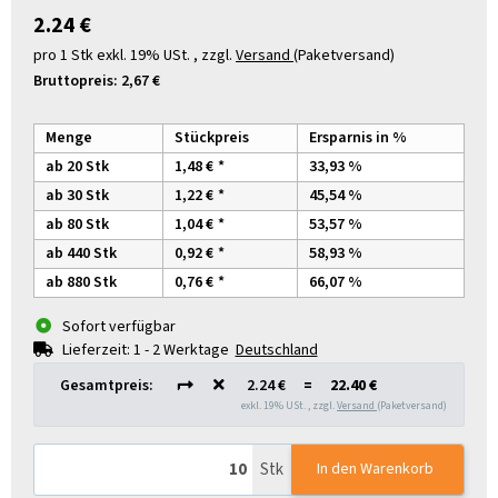
2.24 €
pro 1 Stk
exkl. 19% USt. , zzgl.
Versand
(Paketversand)
Bruttopreis:
2,67 €
Menge
Stückpreis
Ersparnis in %
ab 20 Stk
1,48 €
*
33,93 %
ab 30 Stk
1,22 €
*
45,54 %
ab 80 Stk
1,04 €
*
53,57 %
ab 440 Stk
0,92 €
*
58,93 %
ab 880 Stk
0,76 €
*
66,07 %
Sofort verfügbar
Lieferzeit:
1 - 2 Werktage
Deutschland
Gesamtpreis:
2.24 €
=
22.40 €
exkl. 19% USt. , zzgl.
Versand
(Paketversand)
Stk
In den Warenkorb