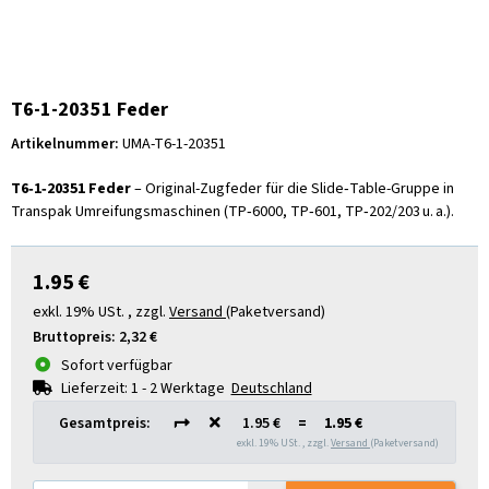
T6-1-20351 Feder
Artikelnummer:
UMA-T6-1-20351
T6‑1‑20351 Feder
– Original-Zugfeder für die Slide‑Table-Gruppe in
Transpak Umreifungsmaschinen (TP‑6000, TP‑601, TP‑202/203 u. a.).
1.95 €
exkl. 19% USt. , zzgl.
Versand
(Paketversand)
Bruttopreis:
2,32 €
Sofort verfügbar
Lieferzeit:
1 - 2 Werktage
Deutschland
Gesamtpreis:
1.95 €
=
1.95 €
exkl. 19% USt. , zzgl.
Versand
(Paketversand)