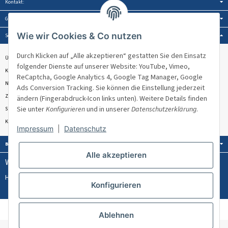
Kontakt:
Gesetzliche Informationen:
Wie wir Cookies & Co nutzen
Service:
Durch Klicken auf „Alle akzeptieren“ gestatten Sie den Einsatz
Über Venandi
folgender Dienste auf unserer Website: YouTube, Vimeo,
Kontakt & Beratung
ReCaptcha, Google Analytics 4, Google Tag Manager, Google
Newsletter
Ads Conversion Tracking. Sie können die Einstellung jederzeit
Zahlungsmöglichkeiten
ändern (Fingerabdruck-Icon links unten). Weitere Details finden
Sie unter
Konfigurieren
und in unserer
Datenschutzerklärung
.
Sitemap
Kundenbewertungen ★★★★★
Impressum
|
Datenschutz
Bezahlung:
Alle akzeptieren
Wissen & Ratgeber:
Hülsenlose Stretchfolie
PPWR
Konfigurieren
Welches Umreifungsband für welches Palettengewicht?
AGB
Impressum
Datenschutz
Ablehnen