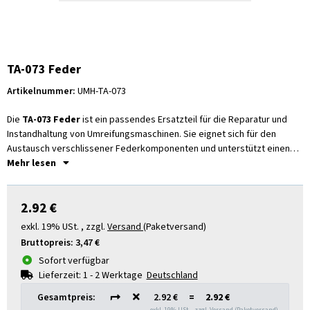
TA-073 Feder
Artikelnummer:
UMH-TA-073
Die
TA-073 Feder
ist ein passendes Ersatzteil für die Reparatur und
Instandhaltung von Umreifungsmaschinen. Sie eignet sich für den
Austausch verschlissener Federkomponenten und unterstützt einen
zuverlässigen Maschinenablauf im täglichen Verpackungseinsatz.
Mehr lesen
2.92 €
exkl. 19% USt. , zzgl.
Versand
(Paketversand)
Bruttopreis:
3,47 €
Sofort verfügbar
Lieferzeit:
1 - 2 Werktage
Deutschland
Gesamtpreis:
2.92 €
=
2.92 €
exkl. 19% USt. , zzgl.
Versand
(Paketversand)