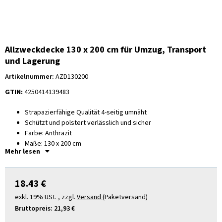
Allzweckdecke 130 x 200 cm für Umzug, Transport
und Lagerung
Artikelnummer:
AZD130200
GTIN:
4250414139483
Strapazierfähige Qualität 4-seitig umnäht
Schützt und polstert verlässlich und sicher
Farbe: Anthrazit
Maße: 130 x 200 cm
Mehr lesen
Stück je VE: 60 Stück
18.43 €
exkl. 19% USt. , zzgl.
Versand
(Paketversand)
Bruttopreis:
21,93 €