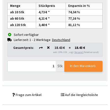
Menge
Stückpreis
Ersparnis in %
ab 10 Stk
4,73 €
*
74,34 %
ab 60 Stk
4,21 €
*
77,16 %
ab 120 Stk
3,48 €
*
81,12 %
Sofort verfügbar
Lieferzeit:
1 - 2 Werktage
Deutschland
Gesamtpreis:
18.43 €
=
18.43 €
exkl. 19% USt. , zzgl.
Versand
(Paketversand)
Stk
In den Warenkorb
Frage zum Artikel
Auf die Vergleichsliste