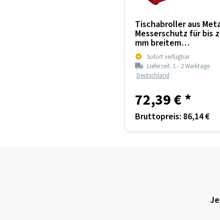
Tischabroller aus Meta
Messerschutz für bis z
mm breitem
Selbstklebeband
Sofort verfügbar
Lieferzeit:
1 - 2 Werktage
Deutschland
72,39 €
*
Bruttopreis: 86,14 €
Je