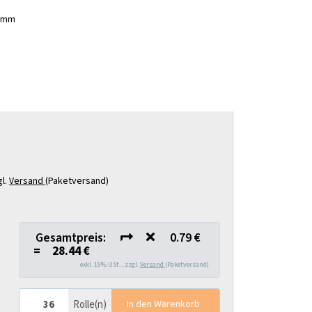
0 mm
gl.
Versand
(Paketversand)
Gesamtpreis:
0.79 €
=
28.44 €
exkl. 19% USt. , zzgl.
Versand
(Paketversand)
Rolle(n)
In den Warenkorb