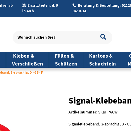
frei ab
Ersatzteile i. d. R.
Beratung & Bestellung: 02129
in 48 h
9450-14
Kleben &
Füllen &
Kartons &
G
Verschließen
Schützen
Schachteln
M
band, 3-sprachig, D - GB - F
Signal-Klebeband
Artikelnummer:
SKBPPACW
Signal-Klebeband, 3-sprachig, D - GB