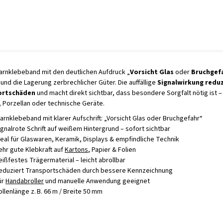
rnklebeband mit den deutlichen Aufdruck „
Vorsicht Glas
oder
Bruchgef
und die Lagerung zerbrechlicher Güter. Die auffällige
Signalwirkung reduz
ortschäden
und macht direkt sichtbar, dass besondere Sorgfalt nötig ist – 
 Porzellan oder technische Geräte.
arnklebeband mit klarer Aufschrift: „Vorsicht Glas oder Bruchgefahr“
ignalrote Schrift auf weißem Hintergrund – sofort sichtbar
deal für Glaswaren, Keramik, Displays & empfindliche Technik
ehr gute Klebkraft auf
Kartons
, Papier & Folien
eißfestes Trägermaterial – leicht abrollbar
eduziert Transportschäden durch bessere Kennzeichnung
ür
Handabroller
und manuelle Anwendung geeignet
ollenlänge z. B. 66 m / Breite 50 mm