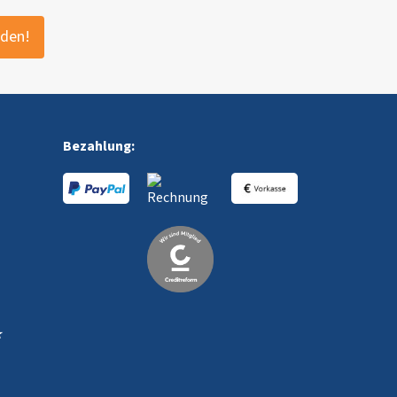
lden!
Bezahlung:
★