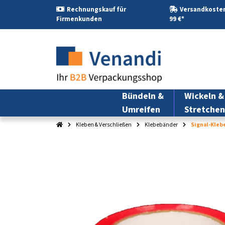
Rechnungskauf für
Versandkosten
Firmenkunden
99 €*
Bündeln &
Wickeln &
Umreifen
Stretchen
Kleben & Verschließen
Klebebänder
Signal-Klebe