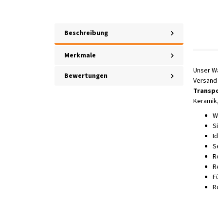
Beschreibung
Merkmale
Unser Wa
Bewertungen
Versand 
Transp
Keramik,
W
S
I
S
R
R
F
R