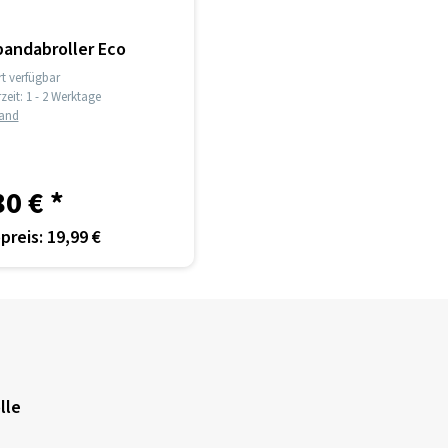
andabroller Eco
t verfügbar
rzeit:
1 - 2 Werktage
land
80 €
*
preis: 19,99 €
lle