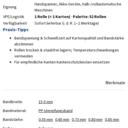
Handspanner, Akku-Geräte, halb-/vollautomatische
Eignung
Maschinen
VPE/Logistik
1 Rolle (= 1 Karton)
·
Palette: 52 Rollen
Verfügbarkeit
Sofort lieferbar (i. d. R. 1–2 Werktage)
Praxis-Tipps
Bandspannung & Schweißzeit auf Kartonqualität und Bandstärke
abstimmen
Rollen trocken & staubfrei lagern; Temperaturschwankungen
vermeiden
Für empfindliche Kanten Kantenschutzleisten einsetzen
Merkmale
Bandbreite:
15,5 mm
Bandmaterial:
PP-Umreifungsband
Bandstärke:
0,55 mm
0,65 mm
0,73 mm
0,80 mm
0,85 mm