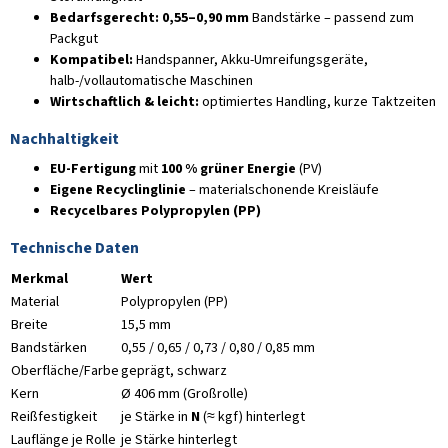
Bedarfsgerecht:
0,55–0,90 mm
Bandstärke – passend zum
Packgut
Kompatibel:
Handspanner, Akku-Umreifungsgeräte,
halb-/vollautomatische Maschinen
Wirtschaftlich & leicht:
optimiertes Handling, kurze Taktzeiten
Nachhaltigkeit
EU-Fertigung
mit
100 % grüner Energie
(PV)
Eigene Recyclinglinie
– materialschonende Kreisläufe
Recycelbares Polypropylen (PP)
Technische Daten
Merkmal
Wert
Material
Polypropylen (PP)
Breite
15,5 mm
Bandstärken
0,55 / 0,65 / 0,73 / 0,80 / 0,85 mm
Oberfläche/Farbe
geprägt, schwarz
Kern
Ø 406 mm (Großrolle)
Reißfestigkeit
je Stärke in
N
(≈ kgf) hinterlegt
Lauflänge je Rolle
je Stärke hinterlegt