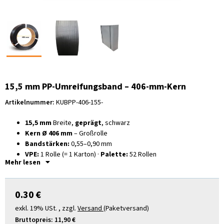
15,5 mm PP-Umreifungsband – 406-mm-Kern
Artikelnummer:
KUBPP-406-155-
15,5 mm
Breite,
geprägt
, schwarz
Kern Ø 406 mm
– Großrolle
Bandstärken:
0,55–0,90 mm
VPE:
1 Rolle (= 1 Karton) ·
Palette:
52 Rollen
Mehr lesen
Für Handspanner, Akku-Geräte & Umreifungsmaschinen
0.30 €
exkl. 19% USt. , zzgl.
Versand
(Paketversand)
Bruttopreis:
11,90 €