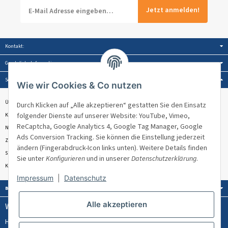
Jetzt anmelden!
Kontakt:
Gesetzliche Informationen:
Service:
Wie wir Cookies & Co nutzen
Über Venandi
Durch Klicken auf „Alle akzeptieren“ gestatten Sie den Einsatz
folgender Dienste auf unserer Website: YouTube, Vimeo,
Kontakt & Beratung
ReCaptcha, Google Analytics 4, Google Tag Manager, Google
Newsletter
Ads Conversion Tracking. Sie können die Einstellung jederzeit
Zahlungsmöglichkeiten
ändern (Fingerabdruck-Icon links unten). Weitere Details finden
Sitemap
Sie unter
Konfigurieren
und in unserer
Datenschutzerklärung
.
Kundenbewertungen ★★★★★
Impressum
|
Datenschutz
Bezahlung:
Alle akzeptieren
Wissen & Ratgeber:
Hülsenlose Stretchfolie
PPWR