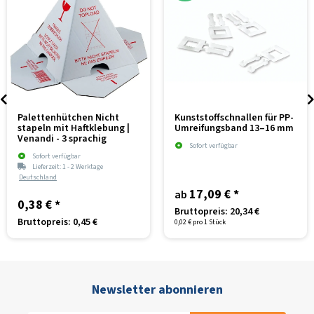
Palettenhütchen Nicht
Kunststoffschnallen für PP-
stapeln mit Haftklebung |
Umreifungsband 13–16 mm
Venandi - 3 sprachig
Sofort verfügbar
Sofort verfügbar
Lieferzeit:
1 - 2 Werktage
Deutschland
17,09 €
*
ab
0,38 €
*
Bruttopreis: 20,34 €
Bruttopreis: 0,45 €
0,02 € pro 1 Stück
Newsletter abonnieren