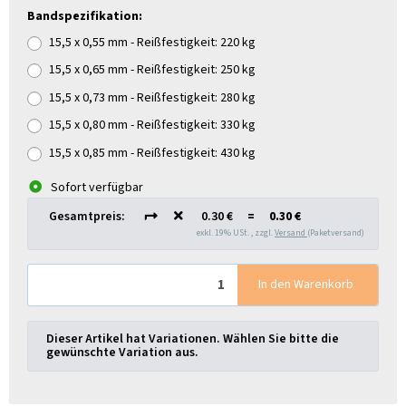
Bandspezifikation:
15,5 x 0,55 mm - Reißfestigkeit: 220 kg
15,5 x 0,65 mm - Reißfestigkeit: 250 kg
15,5 x 0,73 mm - Reißfestigkeit: 280 kg
15,5 x 0,80 mm - Reißfestigkeit: 330 kg
15,5 x 0,85 mm - Reißfestigkeit: 430 kg
Sofort verfügbar
Gesamtpreis:
0.30 €
=
0.30 €
exkl. 19% USt. , zzgl.
Versand
(Paketversand)
In den Warenkorb
x
Dieser Artikel hat Variationen. Wählen Sie bitte die
gewünschte Variation aus.